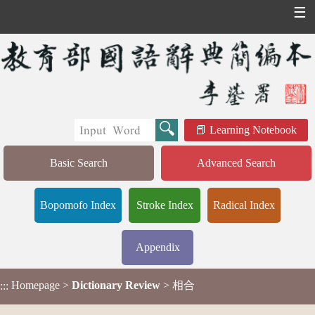
☰
Learning Notebook
Basic Search
Advanced Search
Bopomofo Index
Stroke Index
Radical Index
Appendix
Homepage
>
Dictionary Review
> 相合
:::