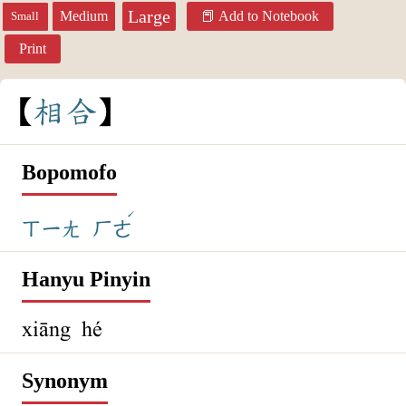
Large
Medium
Add to Notebook
Small
Print
相
合
Bopomofo
ˊ
ㄒㄧㄤ
ㄏㄜ
Hanyu Pinyin
xiāng hé
Synonym