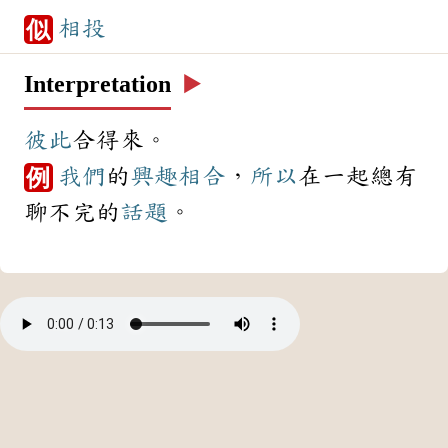
相投
似
Interpretation
▶️
彼此
合得來。
我們
的
興趣
相合
，
所以
在一起總有
例
聊不完的
話題
。