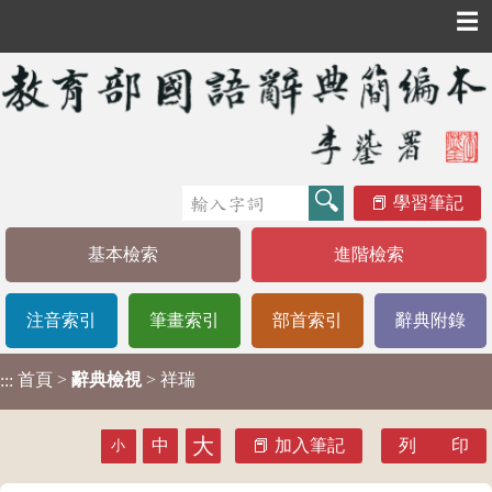
☰
學習筆記
基本檢索
進階檢索
注音索引
筆畫索引
部首索引
辭典附錄
首頁
>
辭典檢視
> 祥瑞
:::
大
中
加入筆記
列 印
小