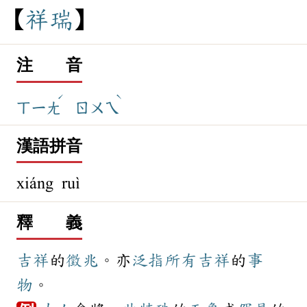
祥
瑞
注 音
ˊ
ˋ
ㄒㄧㄤ
ㄖㄨㄟ
漢語拼音
xiáng ruì
釋 義
吉祥
的
徵兆
。亦
泛指
所有
吉祥
的
事
物
。