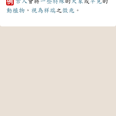
古人
會將
一些
特殊
的
天象
或
罕見
的
例
動植物
，
視為
祥瑞
之
徵兆
。