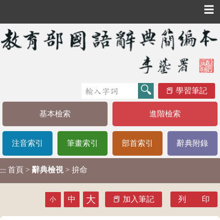
☰
學習筆記
基本檢索
進階檢索
注音索引
筆畫索引
部首索引
辭典附錄
首頁
>
辭典檢視
> 拚命
:::
大
中
加入筆記
列 印
小