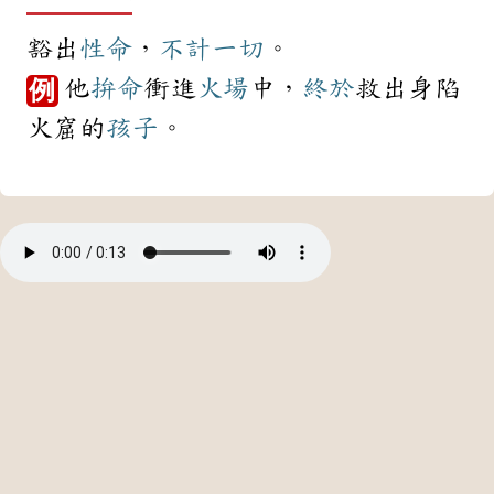
豁出
性命
，
不計
一切
。
他
拚命
衝進
火場
中，
終於
救出身陷
例
火窟的
孩子
。