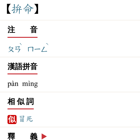
拚
命
注 音
ˋ
ˋ
ㄆㄢ
ㄇㄧㄥ
漢語拼音
pàn mìng
相 似 詞
冒死
似
釋 義
▶️