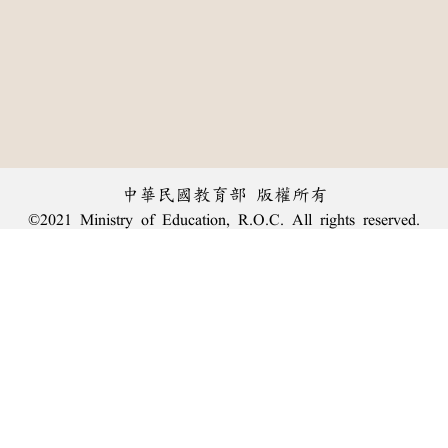
中華民國教育部 版權所有
©2021 Ministry of Education, R.O.C. All rights reserved.
︿
:::
個資法及隱私聲明
|
辭典公眾授權網
|
意見交流
|
網網相連
三峽總院區地址：新北市三峽區三樹路2號、
臺北院區地址：臺北市大安區和平東路一段179號、
回頂端
臺中院區地址：臺中市豐原區師範街67號
電話總機：
(02)7740-7890
、
傳真：(02)7740-7064、