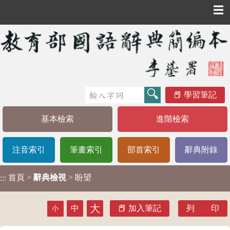
☰
學習筆記
基本檢索
進階檢索
注音索引
筆畫索引
部首索引
辭典附錄
首頁
>
辭典檢視
> 盼望
:::
大
中
加入筆記
列 印
小