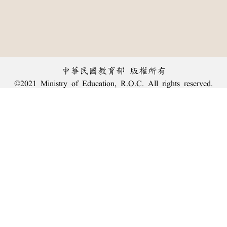
中華民國教育部 版權所有
©2021 Ministry of Education, R.O.C. All rights reserved.
︿
:::
個資法及隱私聲明
|
辭典公眾授權網
|
意見交流
|
網網相連
三峽總院區地址：新北市三峽區三樹路2號、
臺北院區地址：臺北市大安區和平東路一段179號、
回頂端
臺中院區地址：臺中市豐原區師範街67號
電話總機：
(02)7740-7890
、
傳真：(02)7740-7064、
TANet VoIP：9009-7890
線上人數: 2293