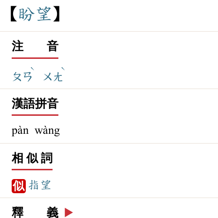
盼
望
注 音
ˋ
ˋ
ㄆㄢ
ㄨㄤ
漢語拼音
pàn wàng
相 似 詞
指望
似
釋 義
▶️