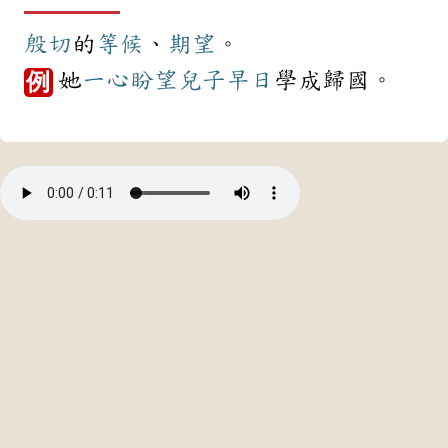
殷切
的
等候
、
期望
。
她
一心
盼望
兒子
早日
學成歸國。
例