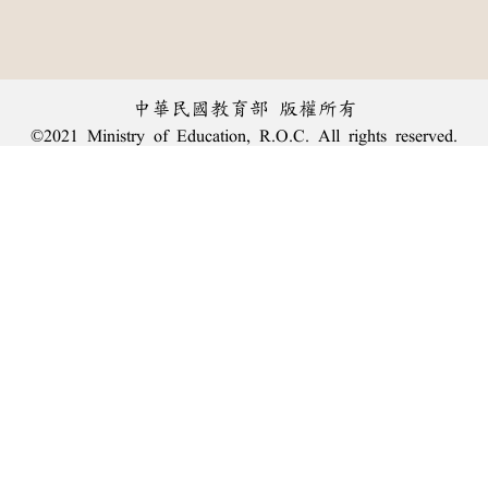
中華民國教育部 版權所有
©2021 Ministry of Education, R.O.C. All rights reserved.
︿
:::
個資法及隱私聲明
|
辭典公眾授權網
|
意見交流
|
網網相連
三峽總院區地址：新北市三峽區三樹路2號、
臺北院區地址：臺北市大安區和平東路一段179號、
回頂端
臺中院區地址：臺中市豐原區師範街67號
電話總機：
(02)7740-7890
、
傳真：(02)7740-7064、
TANet VoIP：9009-7890
線上人數: 1801
累積總人次: 240,026,165