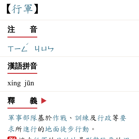
行
軍
注 音
ˊ
ㄒㄧㄥ
ㄐㄩㄣ
漢語拼音
xíng jūn
釋 義
▶️
軍事
部隊
基於
作戰
、
訓練
及
行政
等
要
求
所
進行
的
地面
徒步
行動
。