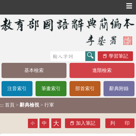
☰
學習筆記
基本檢索
進階檢索
注音索引
筆畫索引
部首索引
辭典附錄
首頁
>
辭典檢視
> 行軍
:::
大
中
加入筆記
列 印
小