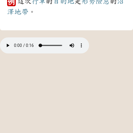
這次
行軍
的
目的地
是
形勢
險惡
的
沼
例
澤
地帶
。