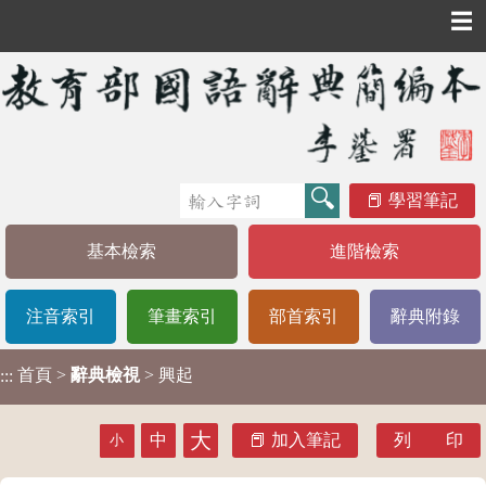
☰
學習筆記
基本檢索
進階檢索
注音索引
筆畫索引
部首索引
辭典附錄
首頁
>
辭典檢視
> 興起
:::
大
中
加入筆記
列 印
小