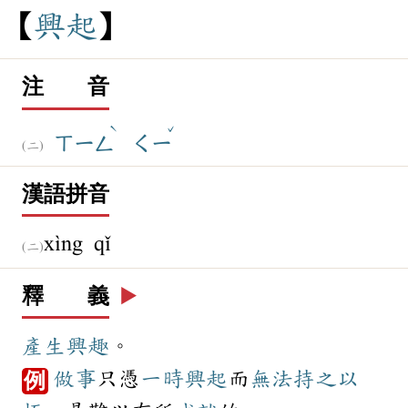
興
起
注 音
ˋ
ˇ
ㄒㄧㄥ
ㄑㄧ
漢語拼音
xìng qǐ
釋 義
▶️
產生
興趣
。
做事
只憑
一時
興起
而
無法
持之以
例