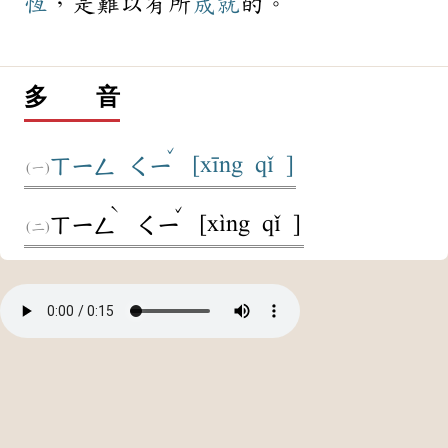
恆
，是難以有所
成就
的。
多 音
ˇ
[xīng qǐ ]
ㄒㄧㄥ
ㄑㄧ
ˋ
ˇ
[xìng qǐ ]
ㄒㄧㄥ
ㄑㄧ