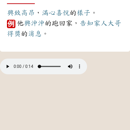
興致
高昂
，
滿心
喜悅
的
樣子
。
他
興沖沖
的跑回家，
告知
家人
大哥
例
得獎
的
消息
。