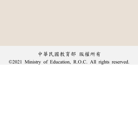
中華民國教育部 版權所有
©2021 Ministry of Education, R.O.C. All rights reserved.
︿
:::
個資法及隱私聲明
|
辭典公眾授權網
|
意見交流
|
網網相連
三峽總院區地址：新北市三峽區三樹路2號、
臺北院區地址：臺北市大安區和平東路一段179號、
回頂端
臺中院區地址：臺中市豐原區師範街67號
電話總機：
(02)7740-7890
、
傳真：(02)7740-7064、