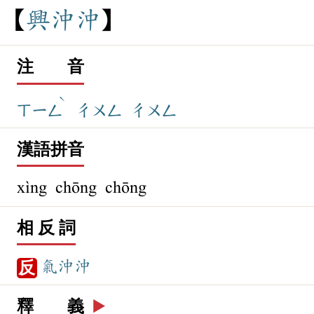
興
沖
沖
注 音
ˋ
ㄒㄧㄥ
ㄔㄨㄥ
ㄔㄨㄥ
漢語拼音
xìng chōng chōng
相 反 詞
氣沖沖
反
釋 義
▶️