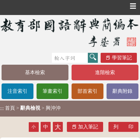
☰
學習筆記
基本檢索
進階檢索
注音索引
筆畫索引
部首索引
辭典附錄
首頁
>
辭典檢視
> 興沖沖
:::
大
中
加入筆記
列 印
小