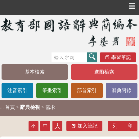
☰
學習筆記
基本檢索
進階檢索
注音索引
筆畫索引
部首索引
辭典附錄
首頁
>
辭典檢視
> 需求
:::
大
中
加入筆記
列 印
小