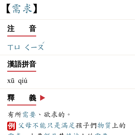
需
求
注 音
ˊ
ㄒㄩ
ㄑㄧㄡ
漢語拼音
xū qiú
釋 義
▶️
有所
需要
、欲求的。
父母
不能
只是
滿足
孩子們
物質
上的
例