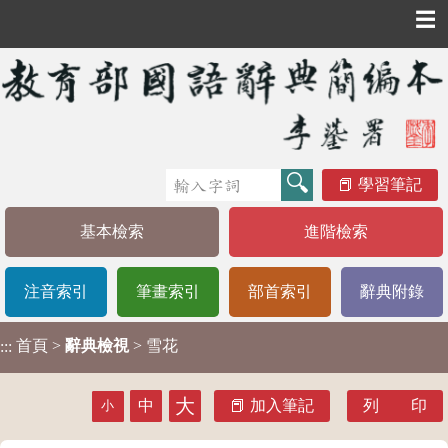
☰
學習筆記
基本檢索
進階檢索
注音索引
筆畫索引
部首索引
辭典附錄
首頁
>
辭典檢視
> 雪花
:::
大
中
加入筆記
列 印
小