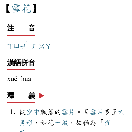
雪
花
注 音
ˇ
ㄒㄩㄝ
ㄏㄨㄚ
漢語拼音
xuě huā
釋 義
▶️
從
空中
飄落的
雪片
。因
雪片
多呈
六
角形
，如花
一般
，故稱為「
雪