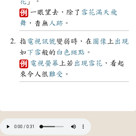
花
」。
一眼望去，除了
雪花
滿天
飛
例
舞
，杳無
人跡
。
指
電視
訊號
變弱時，在
圖像
上
出現
如
下雪
般的
白色
斑點
。
電視
螢幕
上若
出現
雪花
，看起
例
來令人很
難受
。