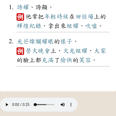
誇耀
、誇顯。
他常把
年輕
時候
在
田徑場
上的
例
輝煌
紀錄
，拿出來
炫耀
、
吹噓
。
光芒
燦爛
耀眼
的
樣子
。
營火
晚會
上，
火光
炫耀
，
大家
例
的臉上都
充滿
了
愉快
的
笑容
。