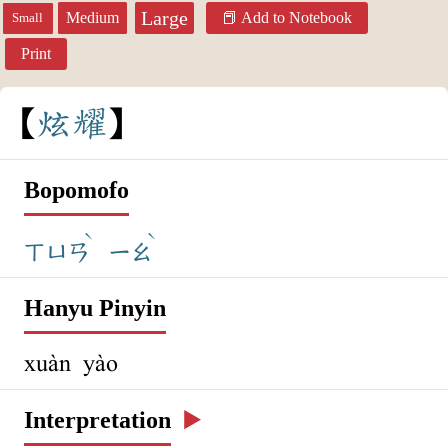
Large
Medium
Add to Notebook
Small
Print
炫
耀
Bopomofo
ˋ
ˋ
ㄒㄩㄢ
ㄧㄠ
Hanyu Pinyin
xuàn yào
Interpretation
▶️