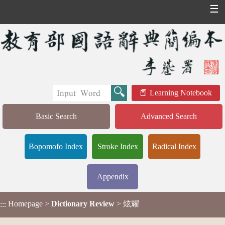
☰
Learning Notebook
Basic Search
Advanced Search
Bopomofo Index
Stroke Index
Radical Index
Appendix
Homepage
>
Dictionary Review
> 炫耀
:::