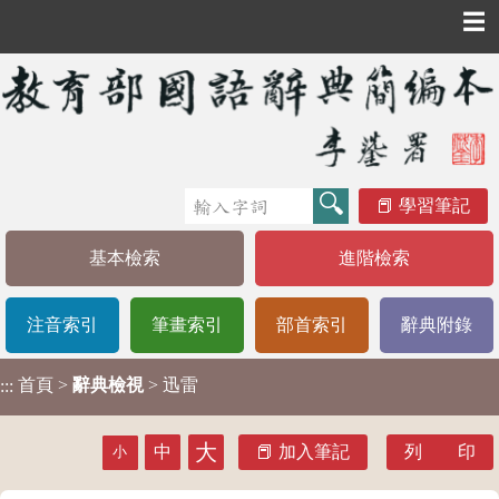
☰
學習筆記
基本檢索
進階檢索
注音索引
筆畫索引
部首索引
辭典附錄
首頁
>
辭典檢視
> 迅雷
:::
大
中
加入筆記
列 印
小