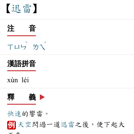
迅
雷
注 音
ˋ
ˊ
ㄒㄩㄣ
ㄌㄟ
漢語拼音
xùn léi
釋 義
▶️
快速
的響雷。
天空
閃過一道
迅雷
之後，便下起大
例