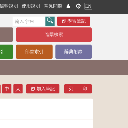
⚙️
編輯說明
使用說明
常見問題
👤
EN
學習筆記
進階檢索
引
部首索引
辭典附錄
大
中
加入筆記
列 印