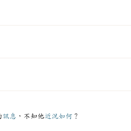
的
訊息
，不知他
近況
如何
？