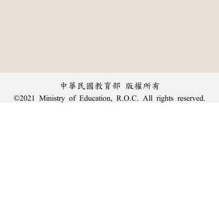
中華民國教育部 版權所有
©2021 Ministry of Education, R.O.C. All rights reserved.
︿
:::
個資法及隱私聲明
|
辭典公眾授權網
|
意見交流
|
網網相連
三峽總院區地址：新北市三峽區三樹路2號、
臺北院區地址：臺北市大安區和平東路一段179號、
回頂端
臺中院區地址：臺中市豐原區師範街67號
電話總機：
(02)7740-7890
、
傳真：(02)7740-7064、