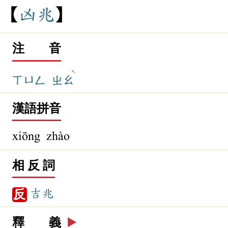
凶
兆
注 音
ˋ
ㄒㄩㄥ
ㄓㄠ
漢語拼音
xiōng zhào
相 反 詞
吉兆
反
釋 義
▶️