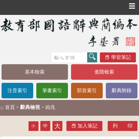
☰
學習筆記
基本檢索
進階檢索
注音索引
筆畫索引
部首索引
辭典附錄
首頁
>
辭典檢視
> 凶兆
:::
大
中
加入筆記
列 印
小