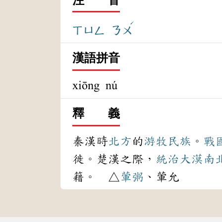
ˊ
ㄒㄩㄥ
ㄋㄨ
漢語拼音
xiōng nú
釋 義
秦漢時
北方
的
游牧
民族
。
戰
徙。楚漢之際，
統治
大漠
南
籍。 △
葷粥
、葷允