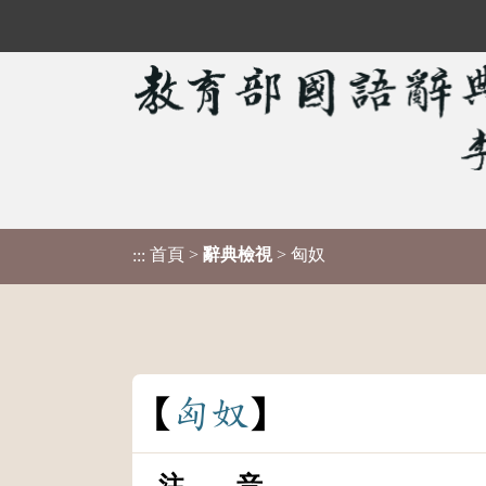
首頁
>
辭典檢視
> 匈奴
:::
匈
奴
注 音