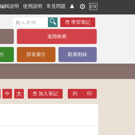
⚙️
編輯說明
使用說明
常見問題
👤
EN
學習筆記
進階檢索
引
部首索引
辭典附錄
大
中
加入筆記
列 印