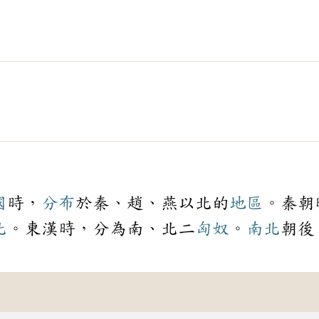
國
時，
分布
於秦、趙、燕以北的
地區
。秦朝
北
。東漢時，分為南、北二
匈奴
。
南北
朝後