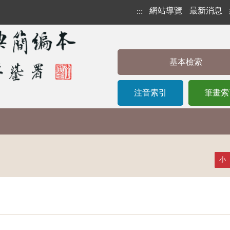
網站導覽
最新消息
:::
基本檢索
注音索引
筆畫索
小