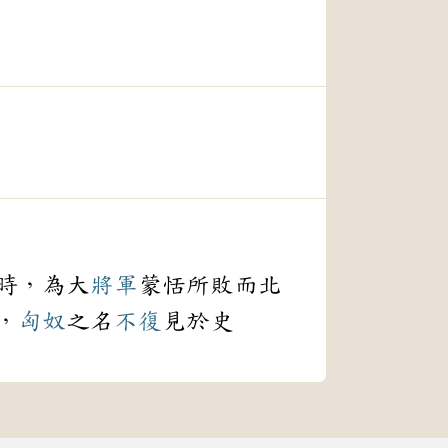
時，為大
將軍
蒙恬所敗而北
，
匈奴
之名
不復
見於史