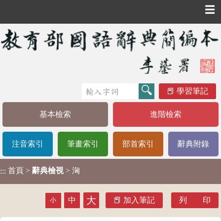
☰
學習筆記
基本檢索
進階檢索
注音索引
筆畫索引
部首索引
辭典附錄
首頁
>
辭典檢視
> 洶
:::
大
中
加入筆記
列 印
小