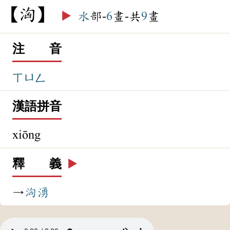
洶
▶️
水
部-
6
畫-共
9
畫
注 音
ㄒㄩㄥ
漢語拼音
xiōng
釋 義
▶️
→
洶湧