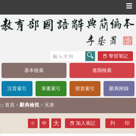
☰
學習筆記
基本檢索
進階檢索
注音索引
筆畫索引
部首索引
辭典附錄
首頁
>
辭典檢視
> 兄弟
:::
大
中
加入筆記
列 印
小