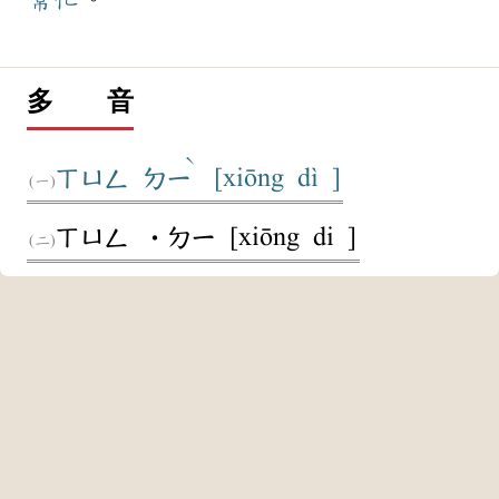
多 音
ˋ
[xiōng dì ]
ㄒㄩㄥ
ㄉㄧ
[xiōng di ]
ㄒㄩㄥ
˙ㄉㄧ