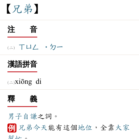
兄
弟
注 音
ㄒㄩㄥ
˙ㄉㄧ
漢語拼音
xiōng di
釋 義
男子
自謙
之詞。
兄弟
今天
能有這個
地位
，全靠
大家
例
幫忙
。