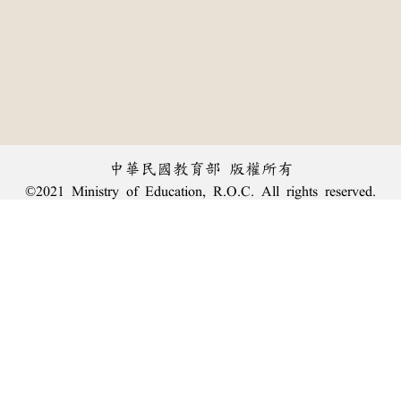
中華民國教育部 版權所有
©2021 Ministry of Education, R.O.C. All rights reserved.
︿
:::
個資法及隱私聲明
|
辭典公眾授權網
|
意見交流
|
網網相連
三峽總院區地址：新北市三峽區三樹路2號、
臺北院區地址：臺北市大安區和平東路一段179號、
回頂端
臺中院區地址：臺中市豐原區師範街67號
電話總機：
(02)7740-7890
、
傳真：(02)7740-7064、