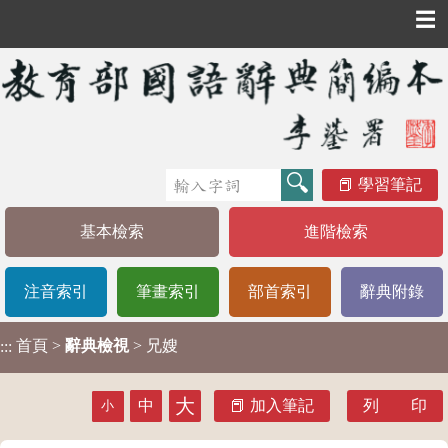
☰
學習筆記
基本檢索
進階檢索
注音索引
筆畫索引
部首索引
辭典附錄
首頁
>
辭典檢視
> 兄嫂
:::
大
中
加入筆記
列 印
小