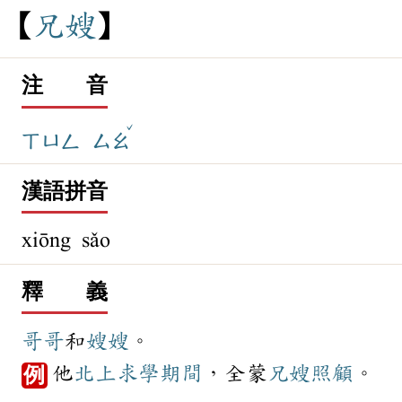
兄
嫂
注 音
ˇ
ㄒㄩㄥ
ㄙㄠ
漢語拼音
xiōng sǎo
釋 義
哥哥
和
嫂嫂
。
他
北上
求學
期間
，全蒙
兄嫂
照顧
。
例