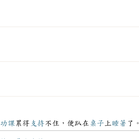
功課
累得
支持
不住，便趴在
桌子
上
睡著
了