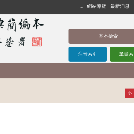
網站導覽
最新消息
:::
基本檢索
注音索引
筆畫索
小