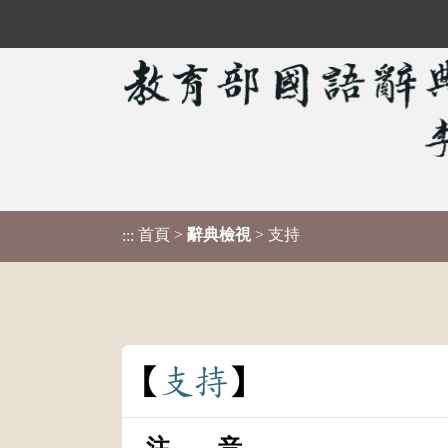
首頁
>
辭典檢視
> 支持
:::
支
持
注 音