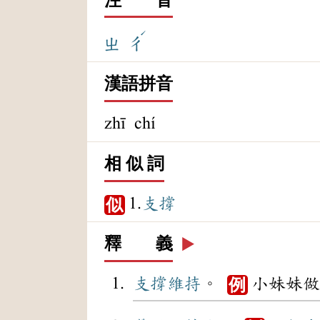
ˊ
ㄓ
ㄔ
漢語拼音
zhī chí
相 似 詞
1.
支撐
似
釋 義
▶️
支撐
維持
。
小妹妹做
例