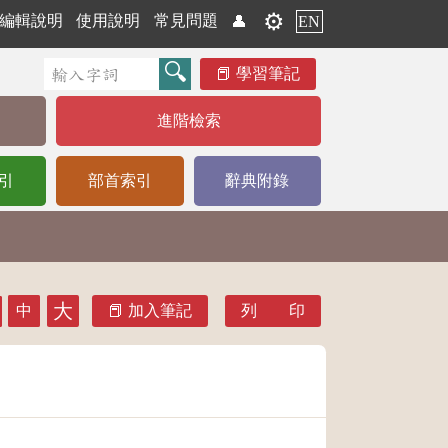
⚙️
編輯說明
使用說明
常見問題
👤
EN
學習筆記
進階檢索
引
部首索引
辭典附錄
大
中
加入筆記
列 印