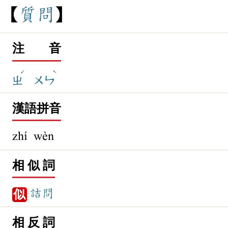
質
問
注 音
ˊ
ˋ
ㄓ
ㄨㄣ
漢語拼音
zhí wèn
相 似 詞
詰問
似
相 反 詞