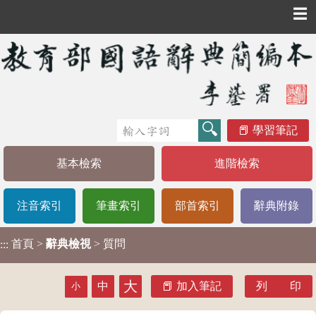
☰
學習筆記
基本檢索
進階檢索
注音索引
筆畫索引
部首索引
辭典附錄
首頁
>
辭典檢視
> 質問
:::
大
中
加入筆記
列 印
小