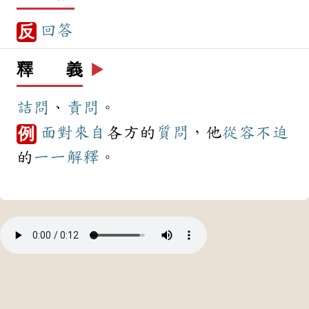
回答
反
釋 義
▶️
詰問
、
責問
。
面對
來自
各方的
質問
，他
從容不迫
例
的
一一
解釋
。