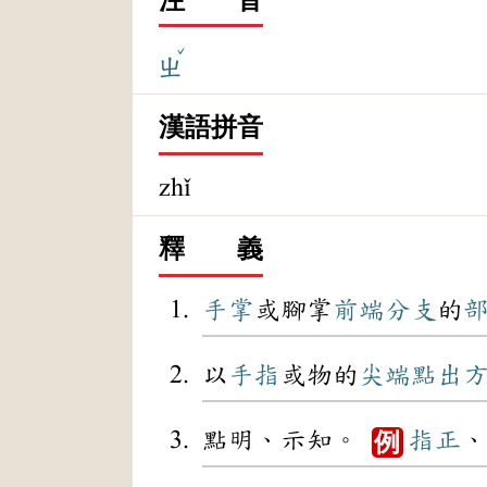
ˇ
ㄓ
漢語拼音
zhǐ
釋 義
手掌
或腳掌
前端
分支
的
以
手指
或物的
尖端
點出
點明、示知。
指正
、
例