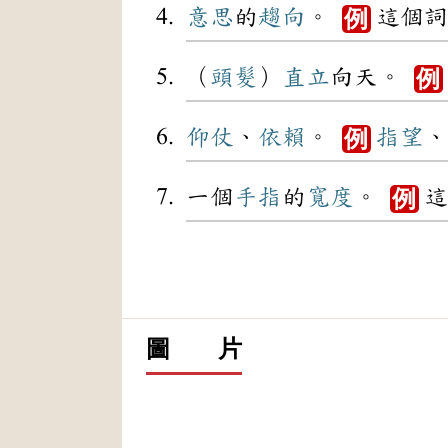
意思
的
趨向
。
這個詞
例
（
頭髮
）
直立
向天。
例
仰仗
、
依賴
。
指望
、
例
一個
手指
的
寬度
。
這
例
圖 片