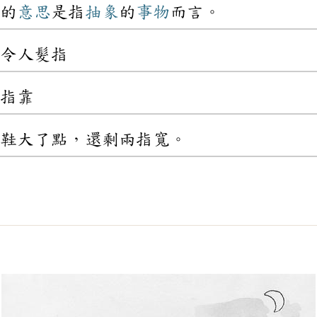
的
意思
是指
抽象
的
事物
而言。
令人髮指
指靠
鞋大了點，還剩兩指寬。