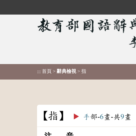
首頁
>
辭典檢視
> 指
:::
指
▶️
手
部-
6
畫-共
9
畫
注 音