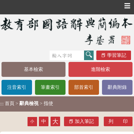
☰
學習筆記
基本檢索
進階檢索
注音索引
筆畫索引
部首索引
辭典附錄
首頁
>
辭典檢視
> 指使
:::
大
中
加入筆記
列 印
小