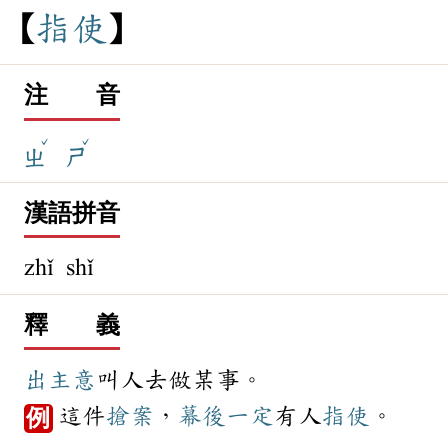
指
使
注 音
ˇ
ˇ
ㄓ
ㄕ
漢語拼音
zhǐ shǐ
釋 義
出主意
叫人去做某事。
這件
搶案
，
幕後
一定
有人
指使
。
例