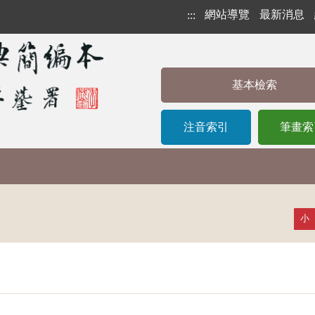
網站導覽
最新消息
:::
基本檢索
注音索引
筆畫索
小