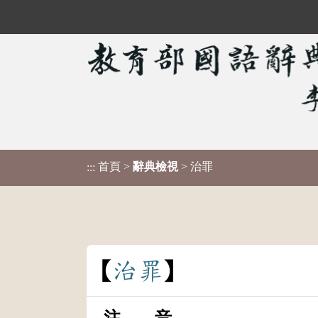
首頁
>
辭典檢視
> 治罪
:::
治
罪
注 音