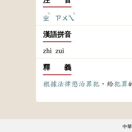
ˋ
ˋ
ㄓ
ㄗㄨㄟ
漢語拼音
zhì zuì
釋 義
根據
法律
懲治
罪犯
，給
犯罪
中華