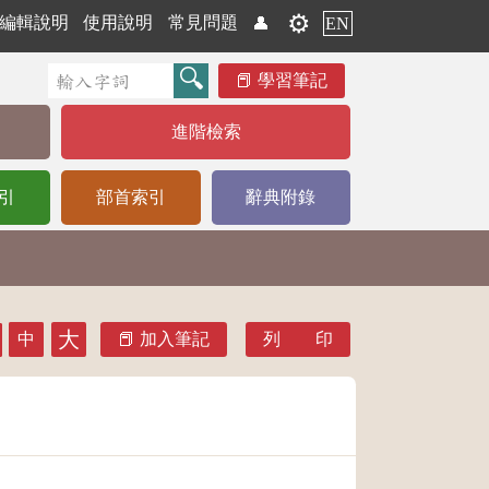
⚙️
編輯說明
使用說明
常見問題
👤
EN
學習筆記
進階檢索
引
部首索引
辭典附錄
大
中
加入筆記
列 印