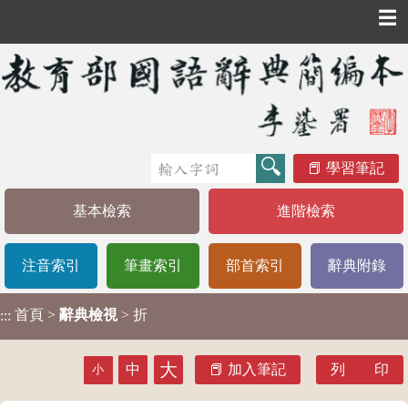
☰
學習筆記
基本檢索
進階檢索
注音索引
筆畫索引
部首索引
辭典附錄
首頁
>
辭典檢視
> 折
:::
大
中
加入筆記
列 印
小