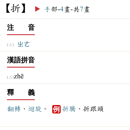
折
▶️
手
部-
4
畫-共
7
畫
注 音
ㄓㄜ
漢語拼音
zhē
釋 義
翻轉
、
迴旋
。
折騰
、折跟頭
例