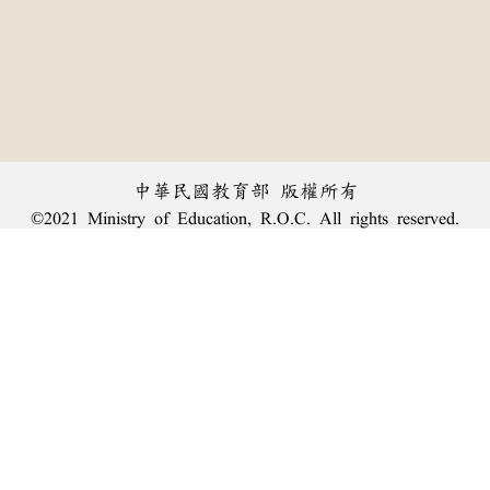
中華民國教育部 版權所有
©2021 Ministry of Education, R.O.C. All rights reserved.
︿
:::
個資法及隱私聲明
|
辭典公眾授權網
|
意見交流
|
網網相連
三峽總院區地址：新北市三峽區三樹路2號、
臺北院區地址：臺北市大安區和平東路一段179號、
回頂端
臺中院區地址：臺中市豐原區師範街67號
電話總機：
(02)7740-7890
、
傳真：(02)7740-7064、