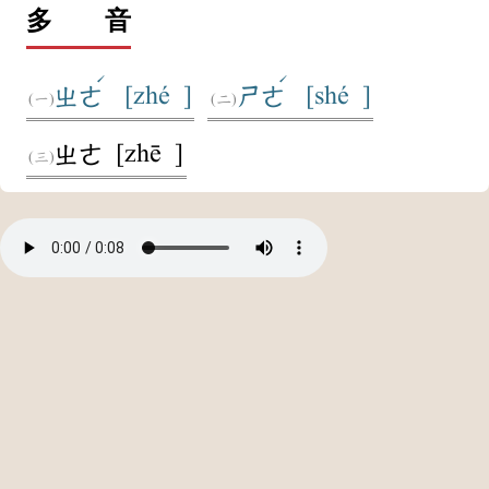
多 音
ˊ
ˊ
[zhé ]
[shé ]
ㄓㄜ
ㄕㄜ
[zhē ]
ㄓㄜ