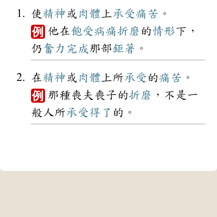
使
精神
或
肉體
上
承受
痛苦
。
他在
飽受
病痛
折磨
的
情形
下，
例
仍
奮力
完成
那部
鉅著
。
在
精神
或
肉體
上所
承受
的
痛苦
。
那種喪夫喪子的
折磨
，不是一
例
般人所
承受
得了
的。