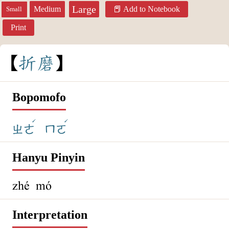
Large
Medium
Add to Notebook
Small
Print
折
磨
Bopomofo
ˊ
ˊ
ㄓㄜ
ㄇㄛ
Hanyu Pinyin
zhé mó
Interpretation