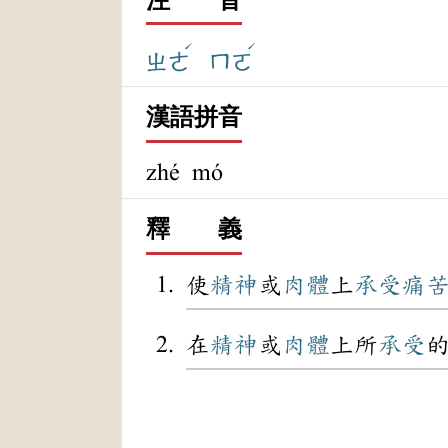
ˊ
ˊ
ㄓㄜ
ㄇㄛ
漢語拼音
zhé mó
釋 義
使
精神
或
肉體
上
承受
痛
在
精神
或
肉體
上所
承受