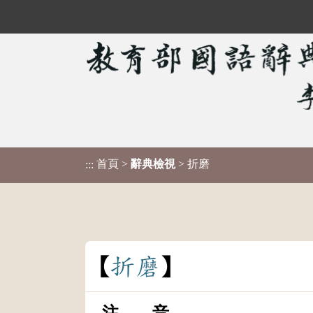
首頁
>
辭典檢視
> 折磨
:::
折
磨
注 音