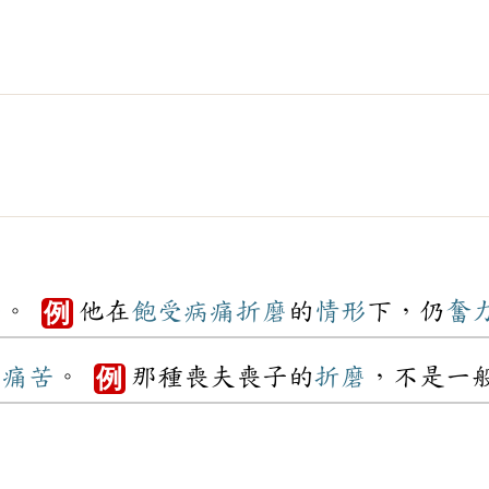
苦
。
他在
飽受
病痛
折磨
的
情形
下，仍
奮
例
的
痛苦
。
那種喪夫喪子的
折磨
，不是一
例