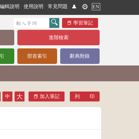
⚙️
編輯說明
使用說明
常見問題
👤
EN
學習筆記
進階檢索
引
部首索引
辭典附錄
大
中
加入筆記
列 印