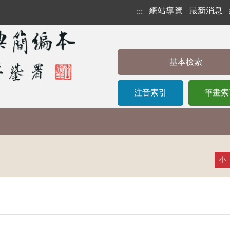
網站導覽
最新消息
:::
基本檢索
注音索引
筆畫索
小