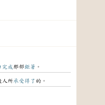
力
完成
那部
鉅著
。
般人所
承受
得了
的。