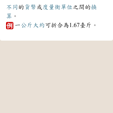
不同
的
貨幣
或
度量衡
單位
之間的
換
算
。
一
公斤
大約
可折合為1.67臺斤。
例