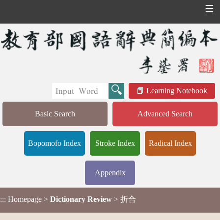
☰
Learning Notebook
Basic Search
Advanced Search
Bopomofo Index
Stroke Index
Radical Index
Appendix
Homepage
>
Dictionary Review
> 折合
:::