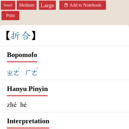
Large
Medium
Add to Notebook
Small
Print
折
合
Bopomofo
ˊ
ˊ
ㄓㄜ
ㄏㄜ
Hanyu Pinyin
zhé hé
Interpretation