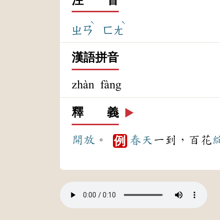
ˋ
ˋ
ㄓㄢ
ㄈㄤ
漢語拼音
zhàn fàng
釋 義
▶️
開放
。
春天
一到，百花
例