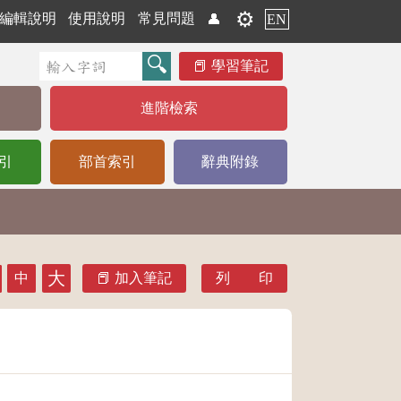
⚙️
編輯說明
使用說明
常見問題
👤
EN
學習筆記
進階檢索
引
部首索引
辭典附錄
大
中
加入筆記
列 印