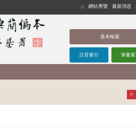
網站導覽
最新消息
:::
基本檢索
注音索引
筆畫索
小