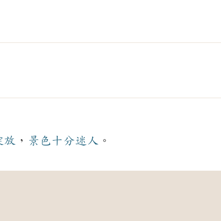
綻放
，
景色
十分
迷人
。