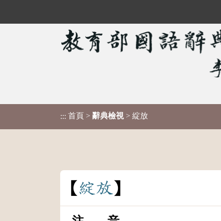
首頁
>
辭典檢視
> 綻放
:::
綻
放
注 音