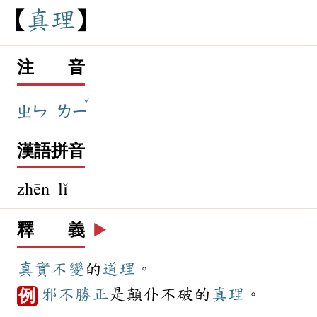
真
理
注 音
ˇ
ㄓㄣ
ㄌㄧ
漢語拼音
zhēn lǐ
釋 義
▶️
真實
不變
的
道理
。
邪不勝正
是顛仆不破的
真理
。
例