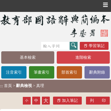
☰
學習筆記
基本檢索
進階檢索
注音索引
筆畫索引
部首索引
辭典附錄
首頁
>
辭典檢視
> 真理
:::
大
中
加入筆記
列 印
小