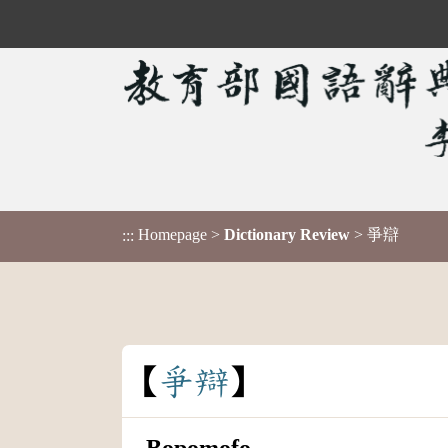
Homepage
>
Dictionary Review
> 爭辯
:::
爭
辯
Bopomofo