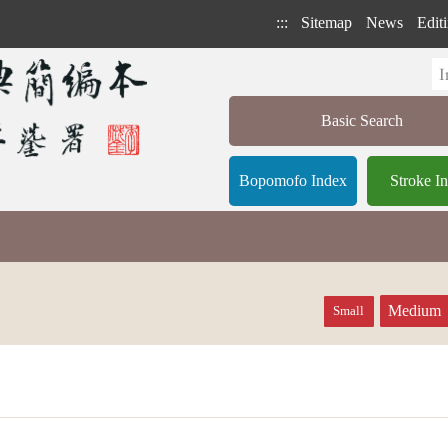
:::
Sitemap
News
Editi
Basic Search
Bopomofo Index
Stroke I
Medium
Small