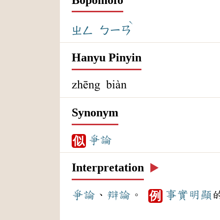
ˋ
ㄓㄥ
ㄅㄧㄢ
Hanyu Pinyin
zhēng biàn
Synonym
爭論
似
Interpretation
▶️
爭論
、
辯論
。
事實
明顯
例