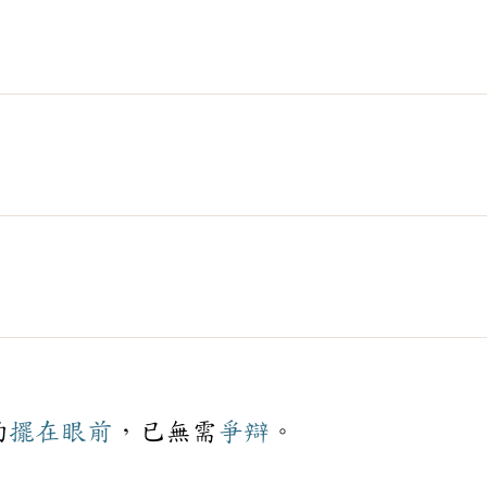
的
擺在眼前
，已無需
爭辯
。