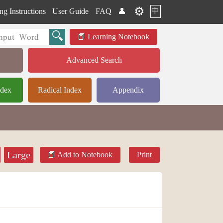
⚙️
中
ng Instructions
User Guide
FAQ
👤
Learning Notebook
Advanced Search
ndex
Radical Index
Appendix
Large
Add to Notebook
Print