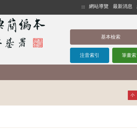
網站導覽
最新消息
:::
基本檢索
注音索引
筆畫索
小