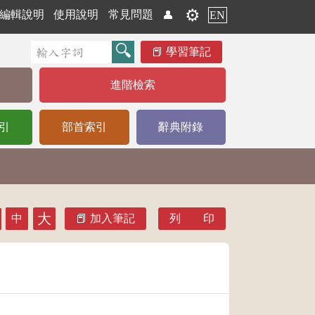
⚙️
編輯說明
使用說明
常見問題
👤
EN
學習筆記
進階檢索
引
部首索引
辭典附錄
大
中
加入筆記
列 印