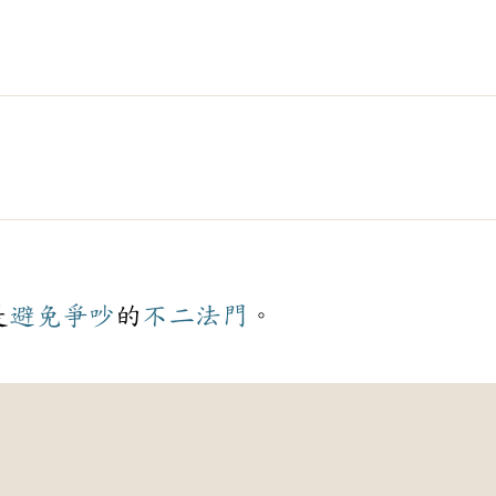
是
避免
爭吵
的
不二法門
。