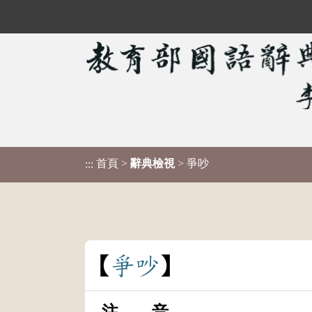
首頁
>
辭典檢視
> 爭吵
:::
爭
吵
注 音