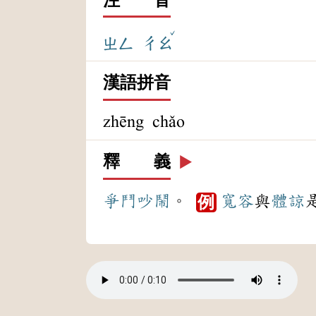
ˇ
ㄓㄥ
ㄔㄠ
漢語拼音
zhēng chǎo
釋 義
▶️
爭鬥
吵鬧
。
寬容
與
體諒
例