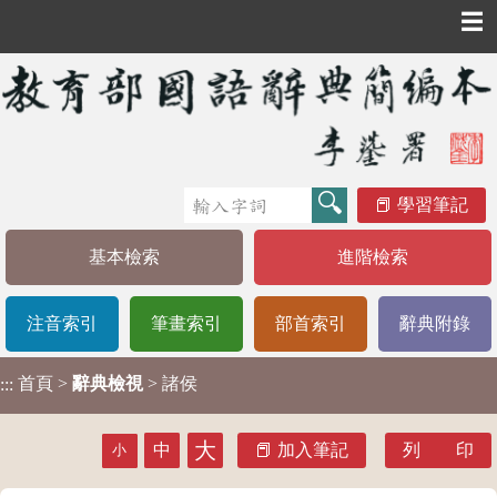
☰
學習筆記
基本檢索
進階檢索
注音索引
筆畫索引
部首索引
辭典附錄
首頁
>
辭典檢視
> 諸侯
:::
大
中
加入筆記
列 印
小