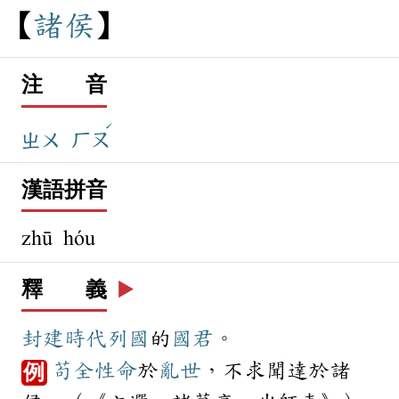
諸
侯
注 音
ˊ
ㄓㄨ
ㄏㄡ
漢語拼音
zhū hóu
釋 義
▶️
封建
時代
列國
的
國君
。
苟全
性命
於
亂世
，不求聞達於諸
例