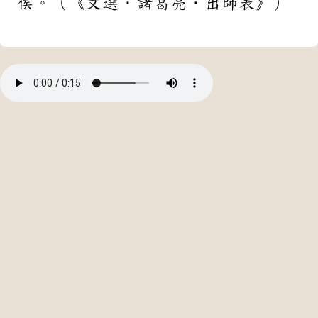
侯。（《文選．諸葛亮．出師表》）