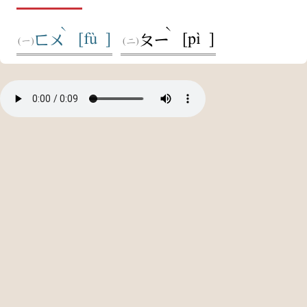
ˋ
ˋ
[fù ]
[pì ]
ㄈㄨ
ㄆㄧ