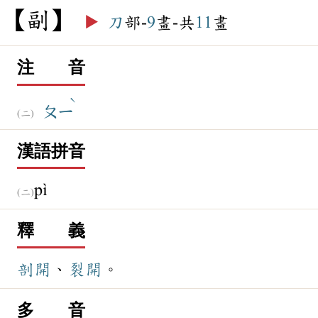
副
▶️
刀
部-
9
畫-共
11
畫
注 音
ˋ
ㄆㄧ
漢語拼音
pì
釋 義
剖開
、
裂開
。
多 音