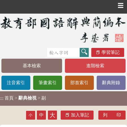
☰
學習筆記
基本檢索
進階檢索
注音索引
筆畫索引
部首索引
辭典附錄
首頁
>
辭典檢視
> 副
:::
大
中
加入筆記
列 印
小