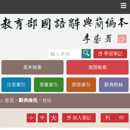
☰
學習筆記
基本檢索
進階檢索
注音索引
筆畫索引
部首索引
辭典附錄
首頁
>
辭典檢視
> 住址
:::
大
中
加入筆記
列 印
小