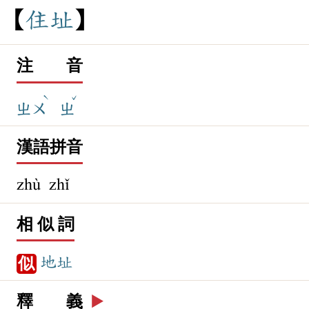
住
址
注 音
ˋ
ˇ
ㄓㄨ
ㄓ
漢語拼音
zhù zhǐ
相 似 詞
地址
似
釋 義
▶️