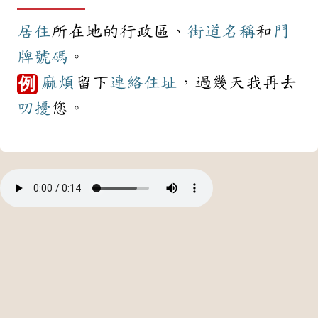
居住
所在地的行政區、
街道
名稱
和
門
牌
號碼
。
麻煩
留下
連絡
住址
，過幾天我再去
例
叨擾
您。