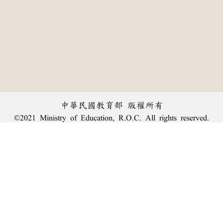
中華民國教育部 版權所有
©2021 Ministry of Education, R.O.C. All rights reserved.
︿
:::
個資法及隱私聲明
|
辭典公眾授權網
|
意見交流
|
網網相連
三峽總院區地址：新北市三峽區三樹路2號、
臺北院區地址：臺北市大安區和平東路一段179號、
回頂端
臺中院區地址：臺中市豐原區師範街67號