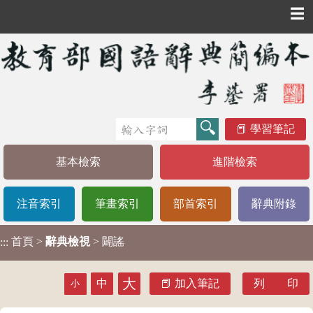
☰
學習筆記
基本檢索
進階檢索
注音索引
筆畫索引
部首索引
辭典附錄
首頁
>
辭典檢視
> 闢謠
:::
大
中
加入筆記
列 印
小