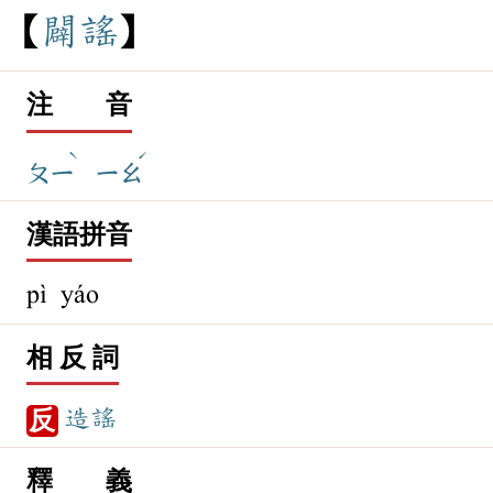
闢
謠
注 音
ˋ
ˊ
ㄆㄧ
ㄧㄠ
漢語拼音
pì yáo
相 反 詞
造謠
反
釋 義