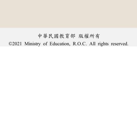
中華民國教育部 版權所有
©2021 Ministry of Education, R.O.C. All rights reserved.
︿
:::
個資法及隱私聲明
|
辭典公眾授權網
|
意見交流
|
網網相連
三峽總院區地址：新北市三峽區三樹路2號、
臺北院區地址：臺北市大安區和平東路一段179號、
回頂端
臺中院區地址：臺中市豐原區師範街67號
電話總機：
(02)7740-7890
、
傳真：(02)7740-7064、
TANet VoIP：9009-7890
線上人數: 1147