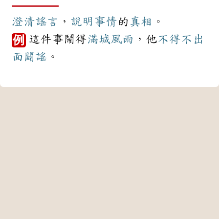
澄清
謠言
，
說明
事情
的
真相
。
這件事鬧得
滿城風雨
，他
不得不
出
例
面
闢謠
。