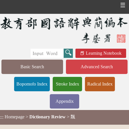
☰
Learning Notebook
Basic Search
Advanced Search
Bopomofo Index
Stroke Index
Radical Index
Appendix
Homepage
>
Dictionary Review
> 飄
:::