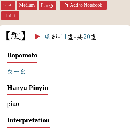
Large
Medium
Add to Notebook
Small
Print
飄
▶️
風
部-
11
畫-共
20
畫
Bopomofo
ㄆㄧㄠ
Hanyu Pinyin
piāo
Interpretation