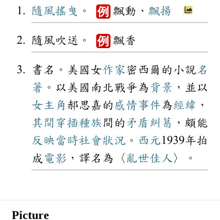
隨風搖曳
。
飄動、
飄揚
例
隨風吹送。
飄香
例
書名。美國女
作家
密西爾的小說
名
著
。以美國南北戰爭為
背景
，並以
女主角
郝思嘉的
感情
事件
為
經緯
，
其間
穿插
種族
間的
矛盾
糾葛
，頗能
反映
當時
社會
狀況
。
西元
1939年拍
成
電影
，譯名為〈
亂世
佳人
〉。
Picture