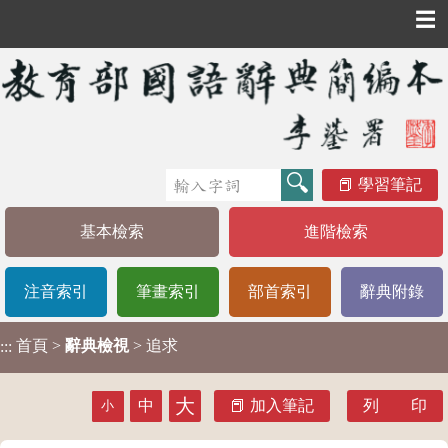
☰
學習筆記
基本檢索
進階檢索
注音索引
筆畫索引
部首索引
辭典附錄
首頁
>
辭典檢視
> 追求
:::
大
中
加入筆記
列 印
小