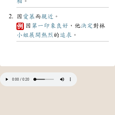
相
。
因
愛慕
而
親近
。
因
第一
印象
良好
，他
決定
對林
例
小姐
展開
熱烈
的
追求
。