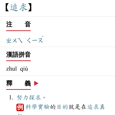
追
求
注 音
ˊ
ㄓㄨㄟ
ㄑㄧㄡ
漢語拼音
zhuī qiú
釋 義
▶️
努力
探求
。
科學
實驗
的
目的
就是在
追求
真
例