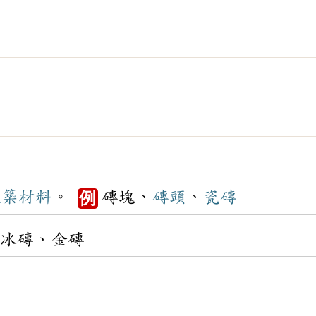
建築
材料
。
磚塊、
磚頭
、
瓷磚
例
冰磚、金磚