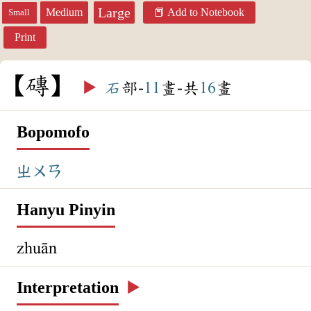
Large
Medium
Add to Notebook
Small
Print
磚
▶️
石
部-
11
畫-共
16
畫
Bopomofo
ㄓㄨㄢ
Hanyu Pinyin
zhuān
Interpretation
▶️