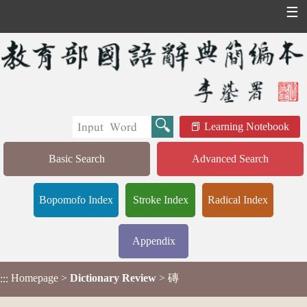
☰
Learning Notebook
Basic Search
Advanced Search
Bopomofo Index
Stroke Index
Radical Index
Appendix
Homepage
>
Dictionary Review
> 磚
:::