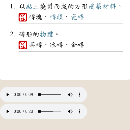
以
黏土
燒製而成的方形
建築
材料
。
磚塊、
磚頭
、
瓷磚
例
磚形的
物體
。
茶磚、冰磚、金磚
例