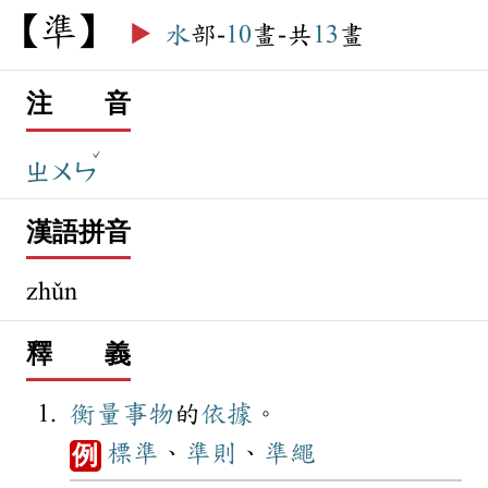
準
▶️
水
部-
10
畫-共
13
畫
注 音
ˇ
ㄓㄨㄣ
漢語拼音
zhǔn
釋 義
衡量
事物
的
依據
。
標準
、
準則
、
準繩
例