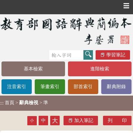
☰
學習筆記
基本檢索
進階檢索
注音索引
筆畫索引
部首索引
辭典附錄
首頁
>
辭典檢視
> 準
:::
大
中
加入筆記
列 印
小