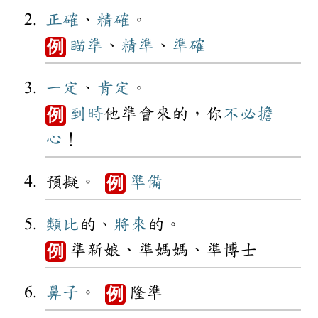
正確
、
精確
。
瞄準
、
精準
、
準確
例
一定
、
肯定
。
到時
他準會來的，你
不必
擔
例
心
！
預擬。
準備
例
類比
的、
將來
的。
準新娘、準媽媽、準博士
例
鼻子
。
隆準
例