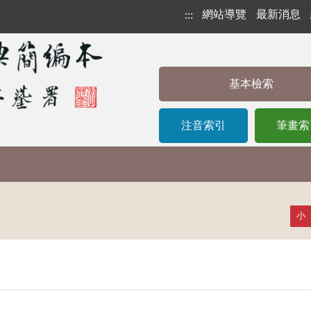
網站導覽
最新消息
:::
基本檢索
注音索引
筆畫索
小