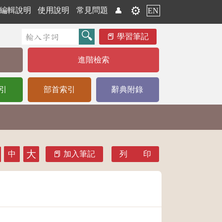
⚙️
編輯說明
使用說明
常見問題
👤
EN
學習筆記
進階檢索
引
部首索引
辭典附錄
大
中
加入筆記
列 印