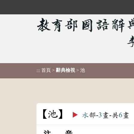
首頁
>
辭典檢視
> 池
:::
池
▶️
水
部-
3
畫-共
6
畫
注 音