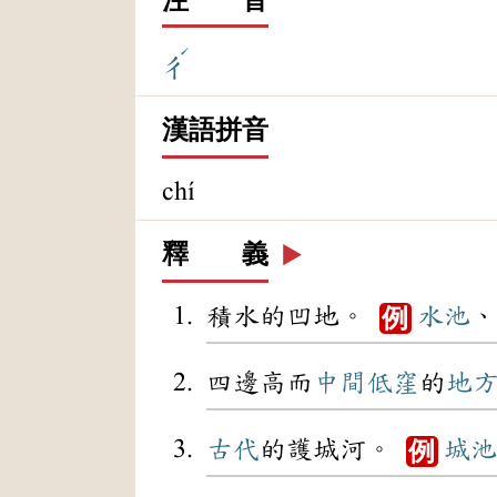
ˊ
ㄔ
漢語拼音
chí
釋 義
▶️
積水的凹地。
水池
、
例
四邊高而
中間
低窪
的
地
古代
的護城河。
城池
例