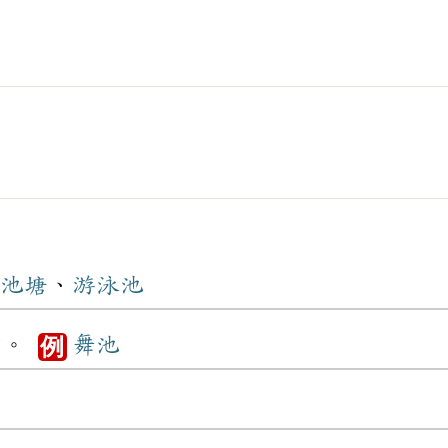
池塘
、
游泳池
方
。
舞池
例