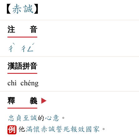
赤
誠
注 音
ˋ
ˊ
ㄔ
ㄔㄥ
漢語拼音
chì chéng
釋 義
▶️
忠貞
至誠
的
心意
。
他
滿懷
赤誠
誓死
報效
國家
。
例