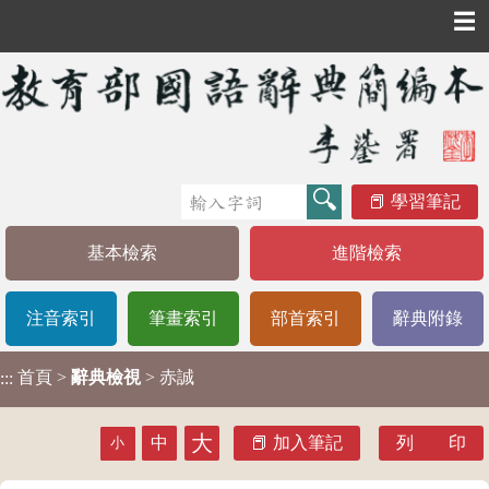
☰
學習筆記
基本檢索
進階檢索
注音索引
筆畫索引
部首索引
辭典附錄
首頁
>
辭典檢視
> 赤誠
:::
大
中
加入筆記
列 印
小