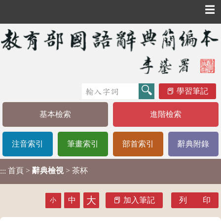
☰
學習筆記
基本檢索
進階檢索
注音索引
筆畫索引
部首索引
辭典附錄
首頁
>
辭典檢視
> 茶杯
:::
大
中
加入筆記
列 印
小