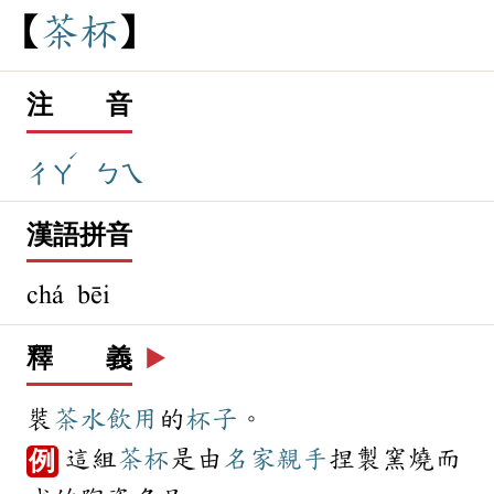
茶
杯
注 音
ˊ
ㄔㄚ
ㄅㄟ
漢語拼音
chá bēi
釋 義
▶️
裝
茶水
飲用
的
杯子
。
這組
茶杯
是由
名家
親手
捏製窯燒而
例