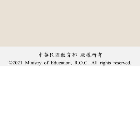
中華民國教育部 版權所有
©2021 Ministry of Education, R.O.C. All rights reserved.
︿
:::
個資法及隱私聲明
|
辭典公眾授權網
|
意見交流
|
網網相連
三峽總院區地址：新北市三峽區三樹路2號、
臺北院區地址：臺北市大安區和平東路一段179號、
回頂端
臺中院區地址：臺中市豐原區師範街67號
電話總機：
(02)7740-7890
、
傳真：(02)7740-7064、