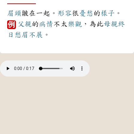
眉頭
皺在一起。
形容
很
憂愁
的
樣子
。
父親
的
病情
不太
樂觀
，為此
母親
終
例
日
愁眉不展
。