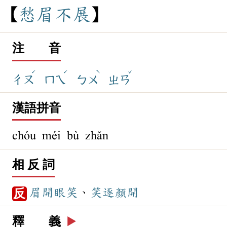
愁
眉
不
展
注 音
ˊ
ˊ
ˋ
ˇ
ㄔㄡ
ㄇㄟ
ㄅㄨ
ㄓㄢ
漢語拼音
chóu méi bù zhǎn
相 反 詞
眉開眼笑
、
笑逐顏開
反
釋 義
▶️