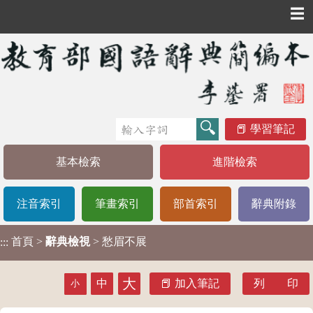
☰
學習筆記
基本檢索
進階檢索
注音索引
筆畫索引
部首索引
辭典附錄
首頁
>
辭典檢視
> 愁眉不展
:::
大
中
加入筆記
列 印
小