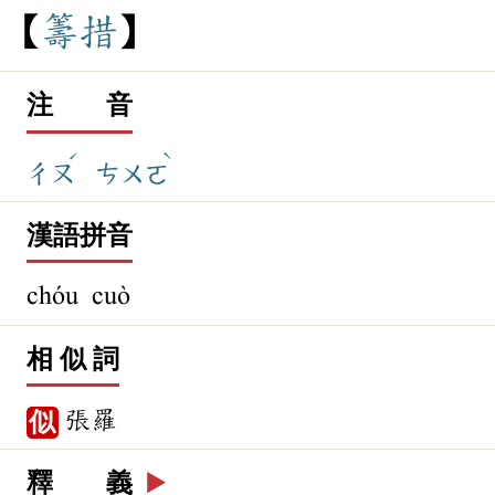
籌
措
注 音
ˊ
ˋ
ㄔㄡ
ㄘㄨㄛ
漢語拼音
chóu cuò
相 似 詞
張羅
似
釋 義
▶️