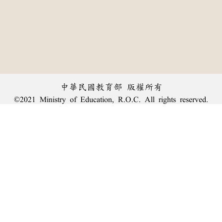
中華民國教育部 版權所有
©2021 Ministry of Education, R.O.C. All rights reserved.
︿
:::
個資法及隱私聲明
|
辭典公眾授權網
|
意見交流
|
網網相連
三峽總院區地址：新北市三峽區三樹路2號、
臺北院區地址：臺北市大安區和平東路一段179號、
回頂端
臺中院區地址：臺中市豐原區師範街67號
電話總機：
(02)7740-7890
、
傳真：(02)7740-7064、