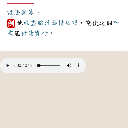
設法
籌募
。
他
絞盡腦汁
籌措
款項
，期使這個
計
例
畫
能
付諸實行
。