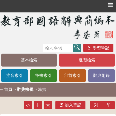
☰
學習筆記
基本檢索
進階檢索
注音索引
筆畫索引
部首索引
辭典附錄
首頁
>
辭典檢視
> 籌措
:::
大
中
加入筆記
列 印
小