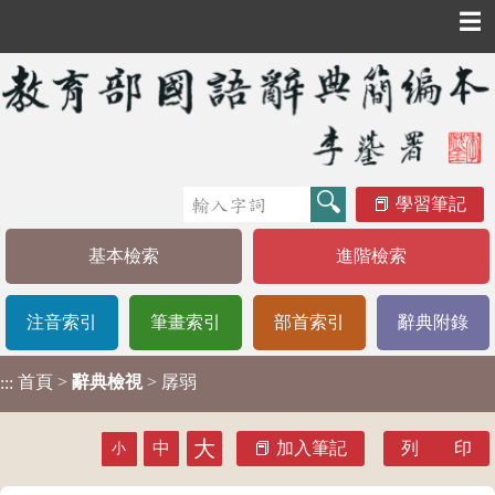
☰
學習筆記
基本檢索
進階檢索
注音索引
筆畫索引
部首索引
辭典附錄
首頁
>
辭典檢視
> 孱弱
:::
大
中
加入筆記
列 印
小