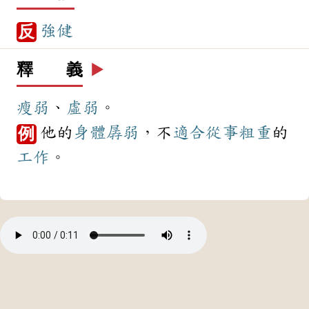
強健
反
釋 義
▶️
瘦弱
、
虛弱
。
他的
身體
孱弱
，不
適合
從事
粗重
的
例
工作
。