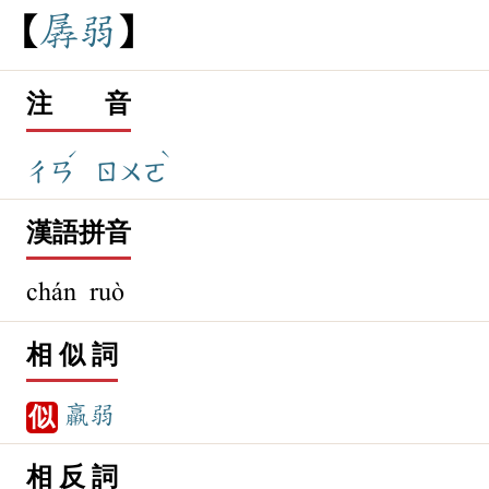
孱
弱
注 音
ˊ
ˋ
ㄔㄢ
ㄖㄨㄛ
漢語拼音
chán ruò
相 似 詞
羸弱
似
相 反 詞