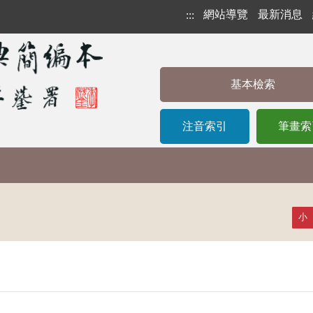
網站導覽
最新消息
:::
基本檢索
注音索引
筆畫索
小