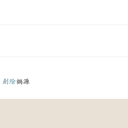
、
剷除
禍源