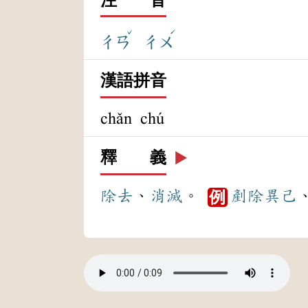
ˇ
ˊ
ㄔㄢ
ㄔㄨ
漢語拼音
chǎn chú
釋 義
▶️
除去
、
消滅
。
剷除
異己
例