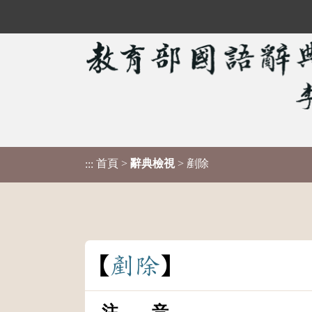
首頁
>
辭典檢視
> 剷除
:::
剷
除
注 音