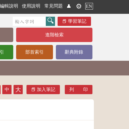
⚙️
編輯說明
使用說明
常見問題
👤
EN
學習筆記
進階檢索
引
部首索引
辭典附錄
大
中
加入筆記
列 印