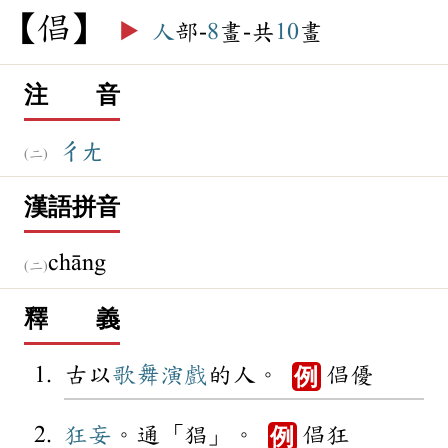
倡
▶️
人
部-
8
畫-共
10
畫
注 音
ㄔㄤ
漢語拼音
chāng
釋 義
古以
歌舞
演戲
的人。
倡優
例
狂妄
。通「猖」。
倡狂
例