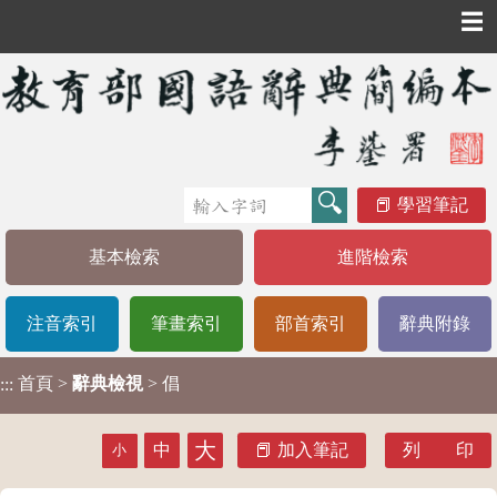
☰
學習筆記
基本檢索
進階檢索
注音索引
筆畫索引
部首索引
辭典附錄
首頁
>
辭典檢視
> 倡
:::
大
中
加入筆記
列 印
小