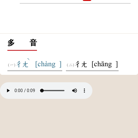
多 音
ˋ
[chàng ]
[chāng ]
ㄔㄤ
ㄔㄤ