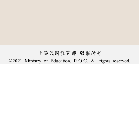
中華民國教育部 版權所有
©2021 Ministry of Education, R.O.C. All rights reserved.
︿
:::
個資法及隱私聲明
|
辭典公眾授權網
|
意見交流
|
網網相連
三峽總院區地址：新北市三峽區三樹路2號、
臺北院區地址：臺北市大安區和平東路一段179號、
回頂端
臺中院區地址：臺中市豐原區師範街67號
電話總機：
(02)7740-7890
、
傳真：(02)7740-7064、
TANet VoIP：9009-7890