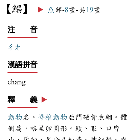
鯧
▶️
魚
部-
8
畫-共
19
畫
注 音
ㄔㄤ
漢語拼音
chāng
釋 義
▶️
動物
名。
脊椎動物
亞門硬骨魚綱。體
側扁，略呈卵圓形。頭、眼、口皆
小，牙細，尾分叉如燕。披細鱗。肉