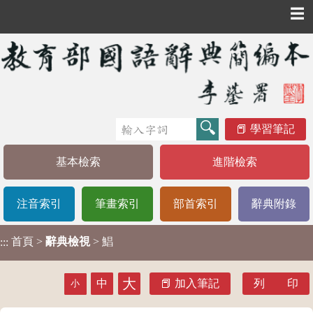
☰
學習筆記
基本檢索
進階檢索
注音索引
筆畫索引
部首索引
辭典附錄
首頁
>
辭典檢視
> 鯧
:::
大
中
加入筆記
列 印
小