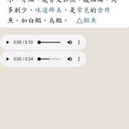
多刺少，
味道
鮮美
，是
常見
的
食用
魚。如白鯧、烏鯧。 △
鯧魚