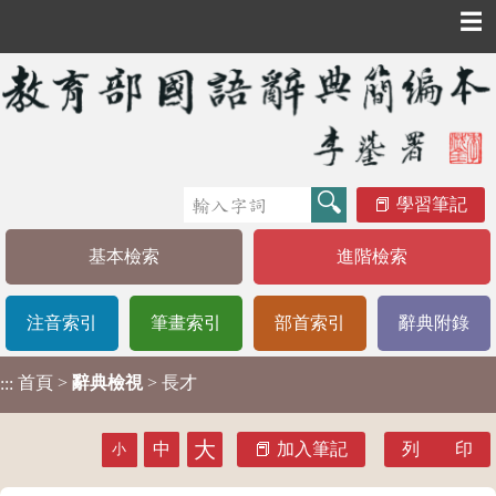
☰
學習筆記
基本檢索
進階檢索
注音索引
筆畫索引
部首索引
辭典附錄
首頁
>
辭典檢視
> 長才
:::
大
中
加入筆記
列 印
小