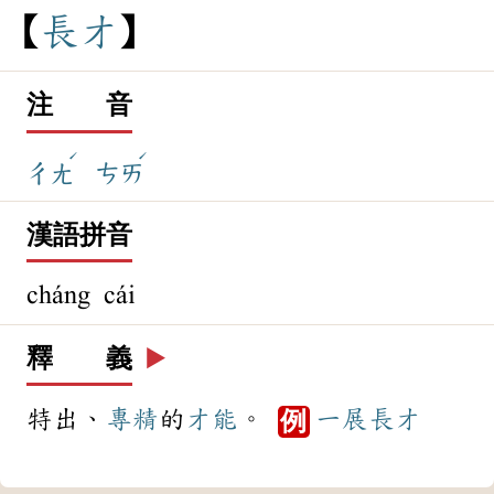
長
才
注 音
ˊ
ˊ
ㄔㄤ
ㄘㄞ
漢語拼音
cháng cái
釋 義
▶️
特出、
專精
的
才能
。
一展長才
例