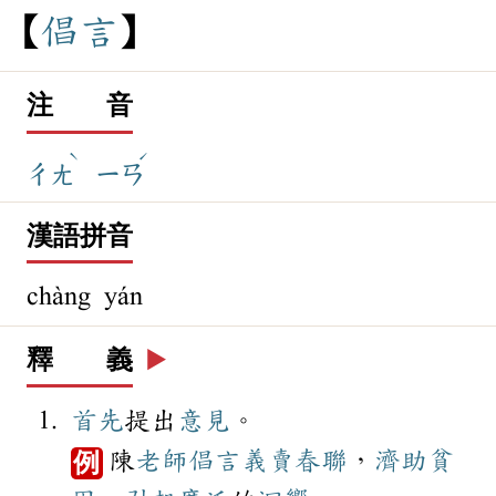
倡
言
注 音
ˋ
ˊ
ㄔㄤ
ㄧㄢ
漢語拼音
chàng yán
釋 義
▶️
首先
提出
意見
。
陳
老師
倡言
義賣
春聯
，
濟助
貧
例