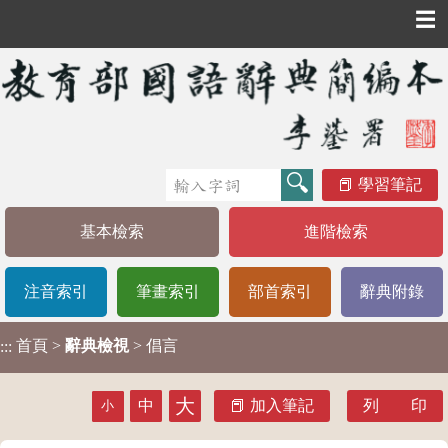
☰
學習筆記
基本檢索
進階檢索
注音索引
筆畫索引
部首索引
辭典附錄
首頁
>
辭典檢視
> 倡言
:::
大
中
加入筆記
列 印
小