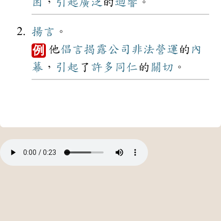
困
，
引起
廣泛
的
迴響
。
揚言
。
他
倡言
揭露
公司
非法
營運
的
內
例
幕
，
引起
了
許多
同仁
的
關切
。